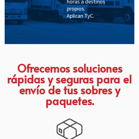
horas a destinos
propios.
Aplican TyC.
Ofrecemos soluciones
rápidas y seguras para el
envío de tus sobres y
paquetes.