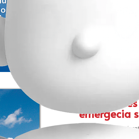
io presentar el carné de vacunaci
 lo tienes, hay opciones para decl
Condiciones 
emergecia s
• Mientras continúe vigent
circulación activa de la fi