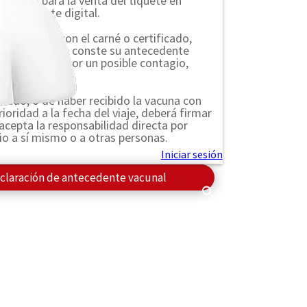
unación para la venta del tiquete en
 con tiquete digital.
o no cuenta con el carné o certificado,
ción en la que conste su antecedente
ponsabilidad por un posible contagio,
 para terceros.
unado, o de haber recibido la vacuna con
oridad a la fecha del viaje, deberá firmar
acepta la responsabilidad directa por
io a sí mismo o a otras personas.
claración de antecedente vacunal