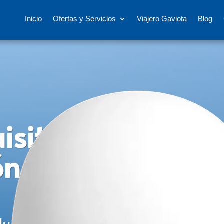
Inicio
Ofertas y Servicios
Viajero Gaviota
Blog
isitos obligatori
n contra la fiebr
para viajar
lud y la de todos, durante la eme