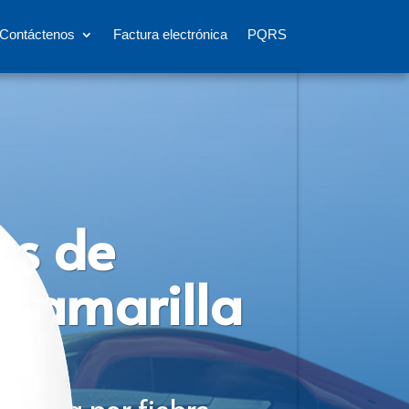
Contáctenos
Factura electrónica
PQRS
os de
e amarilla
rgencia por fiebre