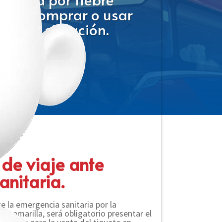
ón al comprar o usar
arar tu situación.
de viaje ante
anitaria.
e la emergencia sanitaria por la
ebre amarilla, será obligatorio presentar el