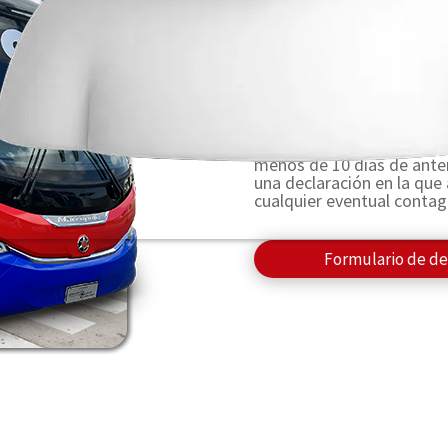
carné o certificado de vac
taquilla o para el abordaje
• Si ha sido vacunado, per
deberá firmar una declara
vacunal, asumiendo la res
tanto para sí mismo como
• En caso de no estar vac
menos de 10 días de anteri
una declaración en la que 
cualquier eventual contag
Formulario de de