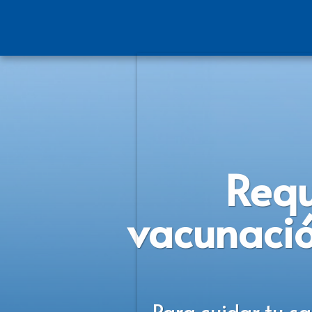
Requ
vacunació
Para cuidar tu sa