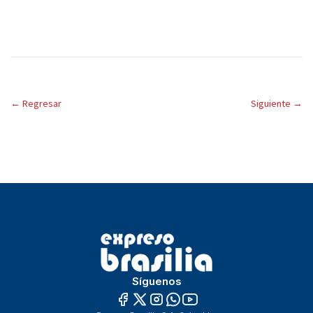
←
Regresar
Siguiente
→
Síguenos