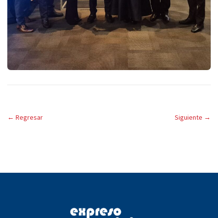
←
Regresar
Siguiente
→