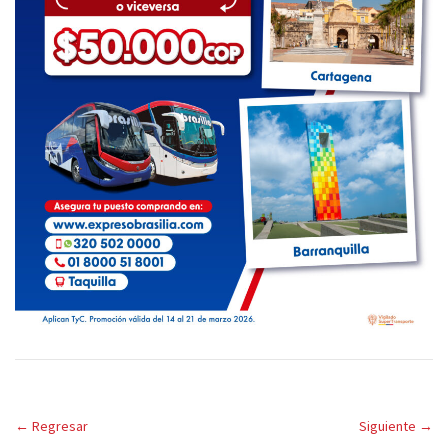
←
Regresar
Siguiente
→