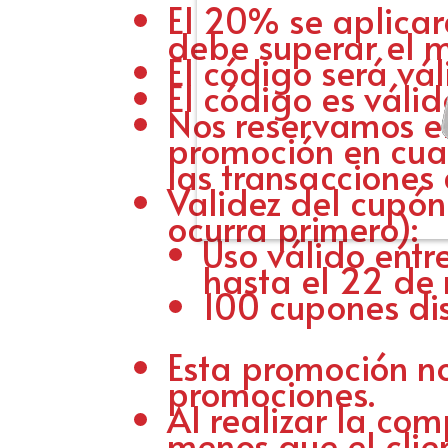
El 20% se aplicará
debe superar el 
El código será vál
El código es válid
Nos reservamos el
promoción en cual
las transacciones
Validez del cupón 
ocurra primero):
Uso válido entr
hasta el 22 de 
100 cupones dis
Esta promoción no
promociones.
Al realizar la co
menos que el clie