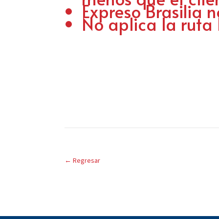
Expreso Brasilia 
No aplica la rut
←
Regresar