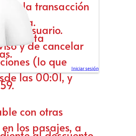
ción, la transacción
fectiva.
ona / usuario.
elar esta
iso y de cancelar
as.
iciones (lo que
sde las 00:01, y
59.
ble con otras
en los pasajes, a
diente al descuento.