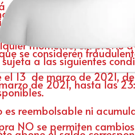
 al valor total de la transac
monto de $20.000
ido sólo si la transacción es e
o para un único uso por pers
 derecho a suspender o canc
quier momento, sin previo av
 que se consideren fraudulent
sujeta a las siguientes cond
e el 13 de marzo de 2021, de
marzo de 2021, hasta las 23:
ponibles.
 es reembolsable ni acumula
mpra NO se permiten cambios 
nte abone el saldo correspon