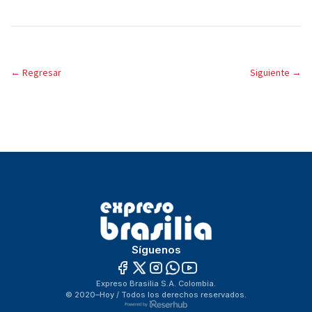
←
Regresar
Siguiente
→
Síguenos
Expreso Brasilia S.A. Colombia.
© 2020–Hoy / Todos los derechos reservados.