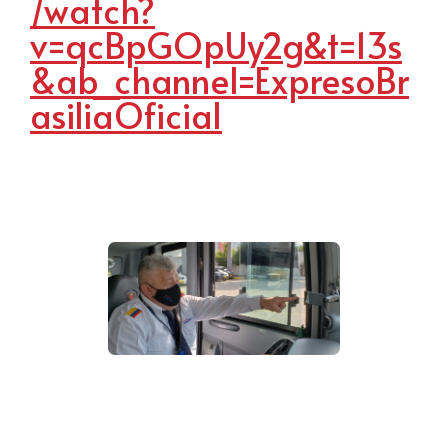
/watch?
v=qcBpGOpUy2g&t=13s
&ab_channel=ExpresoBr
asiliaOficial