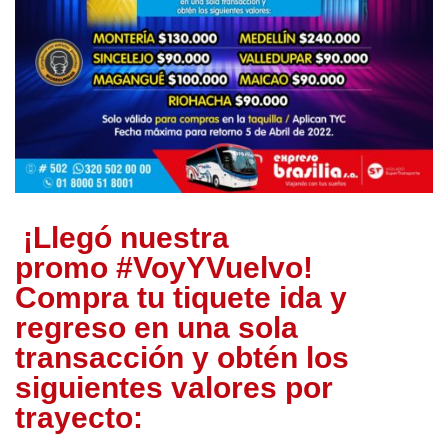
¡Llegó nuestra
promo #VoyYVuelvo!
Compra tu tiquete ida y
regreso en una sola
transacción y obtén los
siguientes valores por
trayecto: