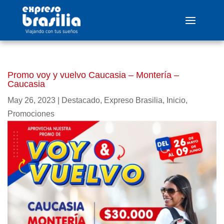
Promo voy y vuelvo Caucasia – Montería –
Caucasia
May 26, 2023
|
Destacado
,
Expreso Brasilia
,
Inicio
,
Promociones