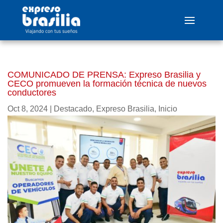
COMUNICADO DE PRENSA: Expreso Brasilia y
CECO promueven la formación técnica de nuevos
conductores
Oct 8, 2024
|
Destacado
,
Expreso Brasilia
,
Inicio