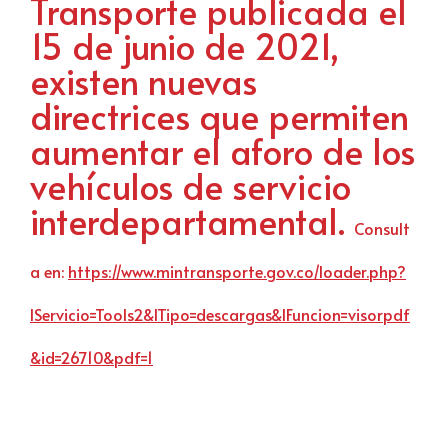
Transporte publicada el
15 de junio de 2021,
existen nuevas
directrices que permiten
aumentar el aforo de los
vehículos de servicio
interdepartamental.
Consult
a en:
https://www.mintransporte.gov.co/loader.php?
lServicio=Tools2&lTipo=descargas&lFuncion=visorpdf
&id=26710&pdf=1