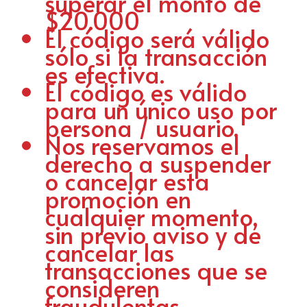
superar el monto de
$20.000
El código será válido
sólo si la transacción
es efectiva.
El código es válido
para un único uso por
persona / usuario.
Nos reservamos el
derecho a suspender
o cancelar esta
promoción en
cualquier momento,
sin previo aviso y de
cancelar las
transacciones que se
consideren
fraudulentas.