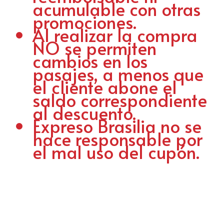
acumulable con otras
promociones.
Al realizar la compra
NO se permiten
cambios en los
pasajes, a menos que
el cliente abone el
saldo correspondiente
al descuento.
Expreso Brasilia no se
hace responsable por
el mal uso del cupón.