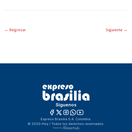
←
Regresar
Siguiente
→
Síguenos
Expreso Brasilia S.A. Colombia.
© 2020–Hoy / Todos los derechos reservados.