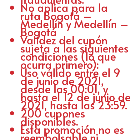
No aplica para la
ruta Bogotá –
Medellín y Medellín –
Bogotá
Validez del cupón
sujeta a las siguientes
condiciones (lo que
ocurra primero):
Uso válido entre el 9
de junio de 2021,
desde las 00:01, y
hasta el 12 de junio de
2021, hasta las 23:59.
200 cupones
disponibles.
Esta promoción no es
reembolsable ni