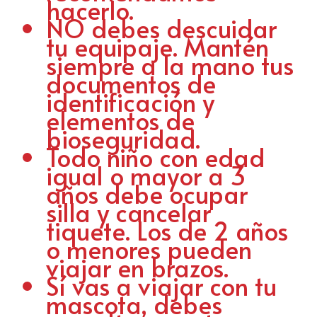
hacerlo.
NO debes descuidar
tu equipaje. Mantén
siempre a la mano tus
documentos de
identificación y
elementos de
bioseguridad.
Todo niño con edad
igual o mayor a 3
años debe ocupar
silla y cancelar
tiquete. Los de 2 años
o menores pueden
viajar en brazos.
Sí vas a viajar con tu
mascota, debes