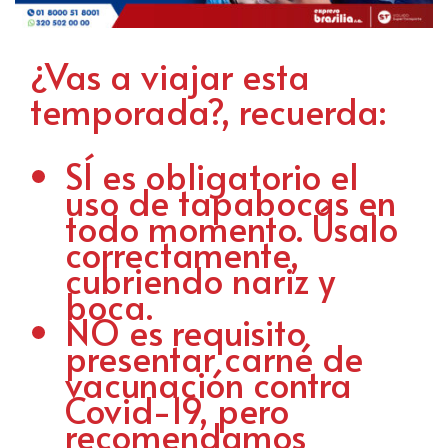
¿Vas a viajar esta
temporada?, recuerda:
SÍ es obligatorio el
uso de tapabocas en
todo momento. Úsalo
correctamente,
cubriendo nariz y
boca.
NO es requisito
presentar carné de
vacunación contra
Covid-19, pero
recomendamos