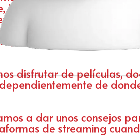
e, las plataformas como Disn
n el mercado internacional. 
 variar dependiendo del pa
ón, lo cual puede resultar un
os disfrutar de películas, d
 independientemente de dond
vamos a dar unos consejos p
ataformas de streaming cuand