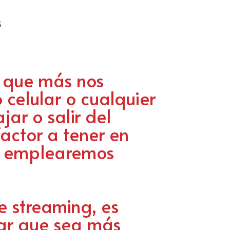
s
t que más nos
 celular o cualquier
ar o salir del
actor a tener en
ué emplearemos
de streaming, es
ar
que sea más