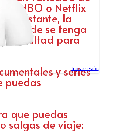
ey+, HBO o Netflix
No obstante, la
ís donde se tenga
a dificultad para
ocumentales y series
e puedas
ara que puedas
o salgas de viaje: