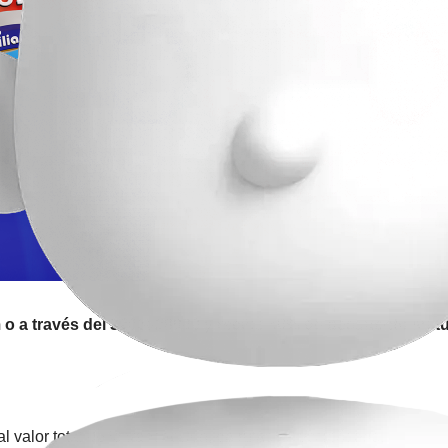
o a través del 3205020000 y recibe 50% de descuento en tus
l valor total de la transacción, en rutas seleccionadas.