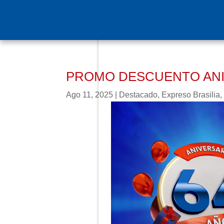
PROMO DESCUENTO AN
Ago 11, 2025
|
Destacado
,
Expreso Brasilia
,