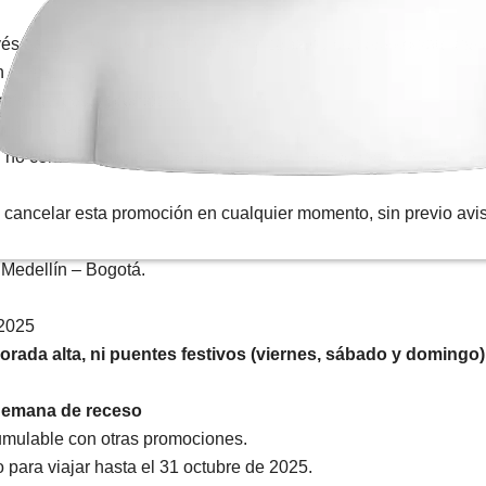
avés de
www.expresobrasilia.com
y canales no convencionales 
 – destino).
nte para esta promoción.
o del pasajero.
no contarán con cambio de fecha, en caso de requerirse el cli
cancelar esta promoción en cualquier momento, sin previo avis
 Medellín – Bogotá.
 2025
orada alta, ni puentes festivos (viernes, sábado y domingo) 
 Semana de receso
umulable con otras promociones.
 para viajar hasta el 31 octubre de 2025.