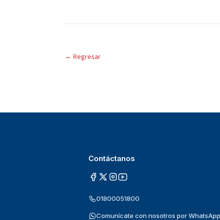
←
Regresar
Contáctanos
01800051800
Comunícate con nosotros por WhatsAp