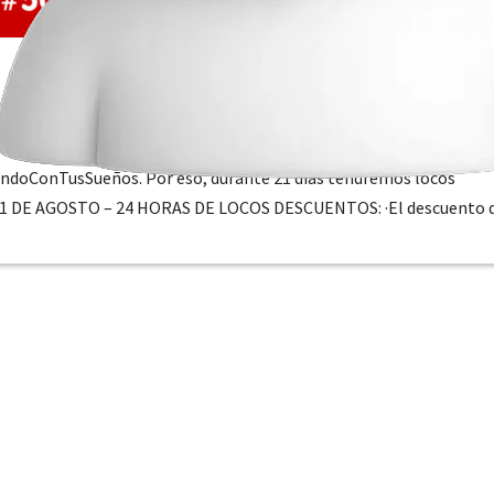
rasilia
,
Inicio
,
Promociones
andoConTusSueños. Por eso, durante 21 días tendremos locos
 11 DE AGOSTO – 24 HORAS DE LOCOS DESCUENTOS: ·El descuento 