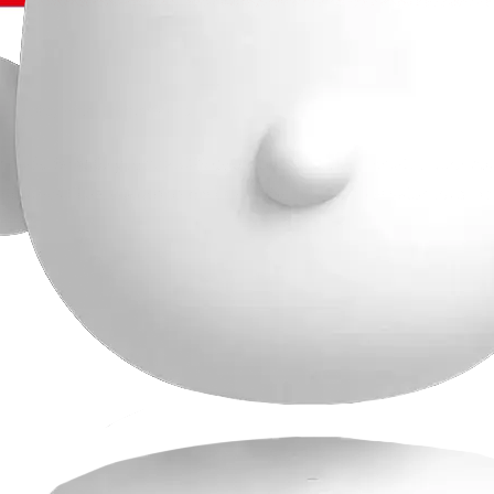
 Brasilia
,
Inicio
,
Promociones
ravés del #502 y recibe 50% de descuento en tus tiquetes para viaj
ciones El descuento de hasta el 50% se aplicará al valor total de